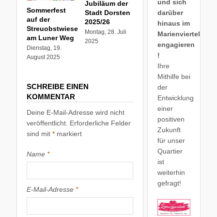
und sich
Jubiläum der
Sommerfest
darüber
Stadt Dorsten
auf der
2025/26
hinaus im
Streuobstwiese
Montag, 28. Juli
Marienviertel
am Luner Weg
2025
engagieren
Dienstag, 19.
!
August 2025
Ihre
Mithilfe bei
SCHREIBE EINEN
der
KOMMENTAR
Entwicklung
einer
Deine E-Mail-Adresse wird nicht
positiven
veröffentlicht.
Erforderliche Felder
Zukunft
sind mit
*
markiert
für unser
Quartier
Name
*
ist
weiterhin
gefragt!
E-Mail-Adresse
*