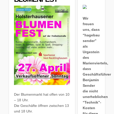
Wir
freuen
uns, dass
“hagebau
sender”
als
Urgestein
des
Marienviertels,
dass
Geschäftsführer
Benjamin
Sender
die nicht
Der Blumenmarkt hat offen von 10
unerheblichen
– 18 Uhr.
“Technik”-
Die Geschäfte öffnen zwischen 13
Kosten
und 18 Uhr.
für diese