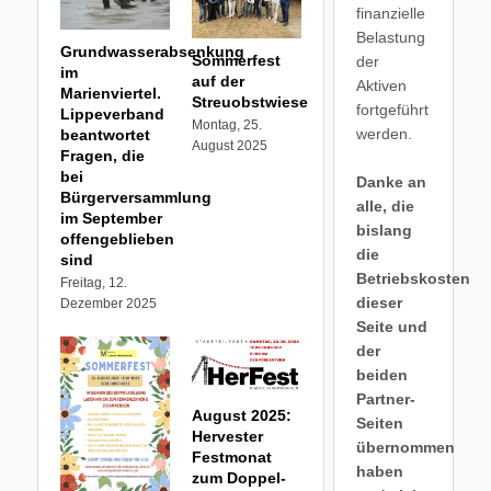
finanzielle
Belastung
Grundwasserabsenkung
Sommerfest
der
im
auf der
Aktiven
Marienviertel.
Streuobstwiese
fortgeführt
Lippeverband
Montag, 25.
werden.
beantwortet
August 2025
Fragen, die
bei
Danke an
Bürgerversammlung
alle, die
im September
bislang
offengeblieben
die
sind
Betriebskosten
Freitag, 12.
dieser
Dezember 2025
Seite und
der
beiden
Partner-
August 2025:
Seiten
Hervester
übernommen
Festmonat
haben
zum Doppel-