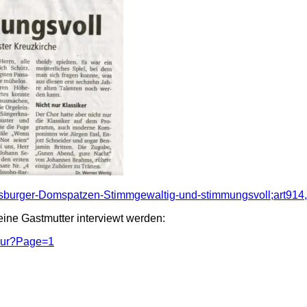
ensburger-Domspatzen-Stimmgewaltig-und-stimmungsvoll;art91
ine Gastmutter interviewt werden:
Tour?Page=1