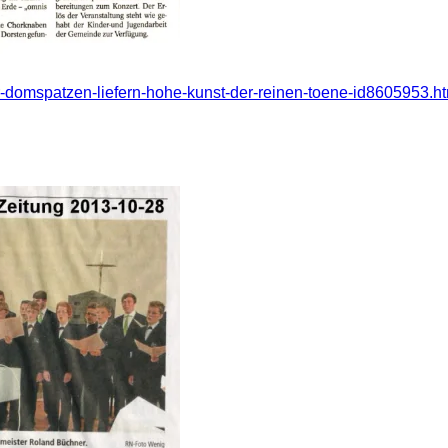
r-domspatzen-liefern-hohe-kunst-der-reinen-toene-id8605953.h