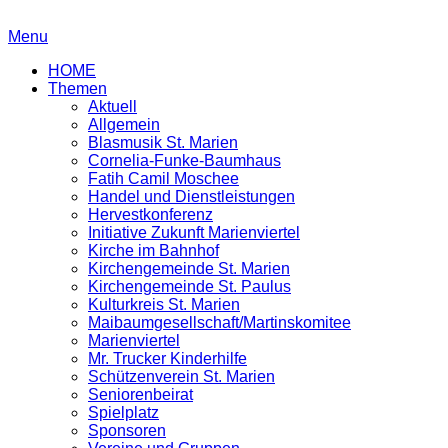
Menu
HOME
Themen
Aktuell
Allgemein
Blasmusik St. Marien
Cornelia-Funke-Baumhaus
Fatih Camil Moschee
Handel und Dienstleistungen
Hervestkonferenz
Initiative Zukunft Marienviertel
Kirche im Bahnhof
Kirchengemeinde St. Marien
Kirchengemeinde St. Paulus
Kulturkreis St. Marien
Maibaumgesellschaft/Martinskomitee
Marienviertel
Mr. Trucker Kinderhilfe
Schützenverein St. Marien
Seniorenbeirat
Spielplatz
Sponsoren