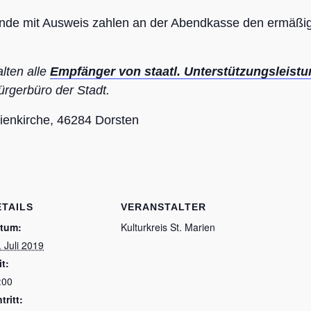
ende mit Ausweis zahlen an der Abendkasse den ermäß
lten alle
Empfänger von staatl. Unterstützungsleist
ürgerbüro der Stadt.
rienkirche, 46284 Dorsten
ETAILS
VERANSTALTER
tum:
Kulturkreis St. Marien
. Juli 2019
it:
:00
tritt: