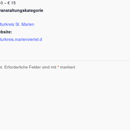
10 – € 15
ranstaltungskategorie
lturkreis St. Marien
bsite:
lturkreis.marienviertel.d
t.
Erforderliche Felder sind mit
*
markiert