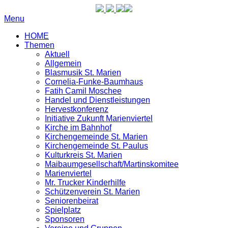
Menu
HOME
Themen
Aktuell
Allgemein
Blasmusik St. Marien
Cornelia-Funke-Baumhaus
Fatih Camil Moschee
Handel und Dienstleistungen
Hervestkonferenz
Initiative Zukunft Marienviertel
Kirche im Bahnhof
Kirchengemeinde St. Marien
Kirchengemeinde St. Paulus
Kulturkreis St. Marien
Maibaumgesellschaft/Martinskomitee
Marienviertel
Mr. Trucker Kinderhilfe
Schützenverein St. Marien
Seniorenbeirat
Spielplatz
Sponsoren