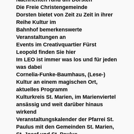
Die
Freie Christengemeinde
Dorsten
bietet von Zeit zu Zeit in ihrer
Reihe
Kultur im
Bahnhof
bemerkenswerte
Veranstaltungen an
Events im Creativquartier Fürst
Leopold
finden Sie hier
Im
LEO
ist immer was los und für jeden
was dabei
Cornelia-Funke-Baumhaus
, (Lese-)
Kultur an einem magischen Ort,
aktuelles Programm
Kulturkreis St. Marien
, im Marienviertel
ansässig und weit darüber hinaus
wirkend
Veranstaltungskalender der Pfarrei St.
Paulus
mit den Gemeinden St. Marien,