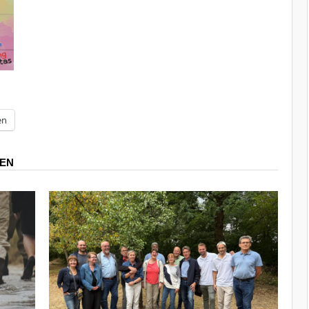
en
REN