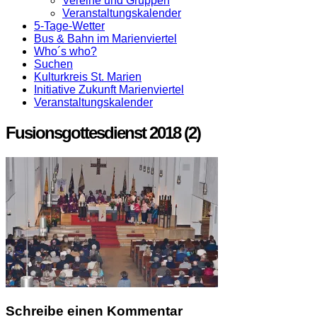
Vereine und Gruppen
Veranstaltungskalender
5-Tage-Wetter
Bus & Bahn im Marienviertel
Who´s who?
Suchen
Kulturkreis St. Marien
Initiative Zukunft Marienviertel
Veranstaltungskalender
Fusionsgottesdienst 2018 (2)
Schreibe einen Kommentar