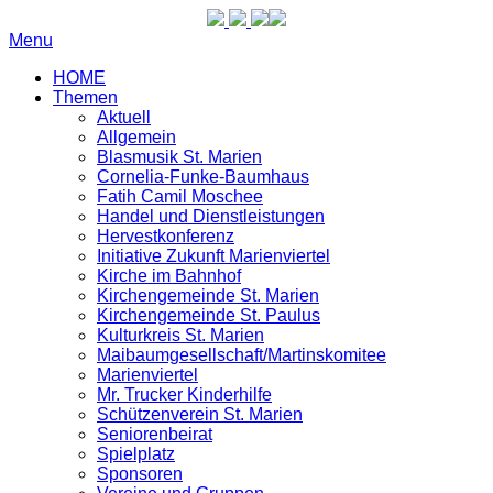
Menu
HOME
Themen
Aktuell
Allgemein
Blasmusik St. Marien
Cornelia-Funke-Baumhaus
Fatih Camil Moschee
Handel und Dienstleistungen
Hervestkonferenz
Initiative Zukunft Marienviertel
Kirche im Bahnhof
Kirchengemeinde St. Marien
Kirchengemeinde St. Paulus
Kulturkreis St. Marien
Maibaumgesellschaft/Martinskomitee
Marienviertel
Mr. Trucker Kinderhilfe
Schützenverein St. Marien
Seniorenbeirat
Spielplatz
Sponsoren