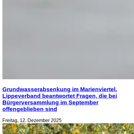
Grundwasserabsenkung im Marienviertel.
Lippeverband beantwortet Fragen, die bei
Bürgerversammlung im September
offengeblieben sind
Freitag, 12. Dezember 2025