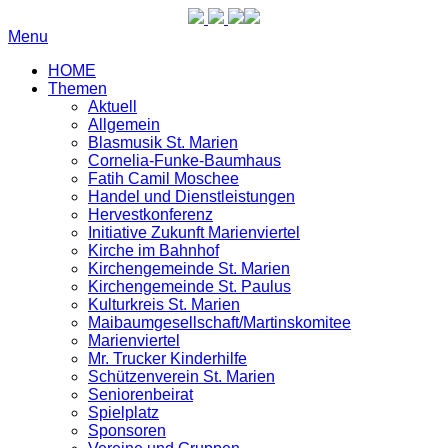
Menu
HOME
Themen
Aktuell
Allgemein
Blasmusik St. Marien
Cornelia-Funke-Baumhaus
Fatih Camil Moschee
Handel und Dienstleistungen
Hervestkonferenz
Initiative Zukunft Marienviertel
Kirche im Bahnhof
Kirchengemeinde St. Marien
Kirchengemeinde St. Paulus
Kulturkreis St. Marien
Maibaumgesellschaft/Martinskomitee
Marienviertel
Mr. Trucker Kinderhilfe
Schützenverein St. Marien
Seniorenbeirat
Spielplatz
Sponsoren