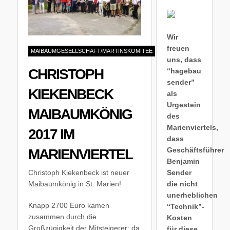
Wir
freuen
MAIBAUMGESELLSCHAFT/MARTINSKOMITEE
uns, dass
CHRISTOPH
“hagebau
sender”
KIEKENBECK
als
Urgestein
MAIBAUMKÖNIG
des
Marienviertels,
2017 IM
dass
Geschäftsführer
MARIENVIERTEL
Benjamin
Christoph Kiekenbeck ist neuer
Sender
Maibaumkönig in St. Marien!
die nicht
unerheblichen
Knapp 2700 Euro kamen
“Technik”-
zusammen durch die
Kosten
Großzügigkeit der Mitsteigerer: da
für diese