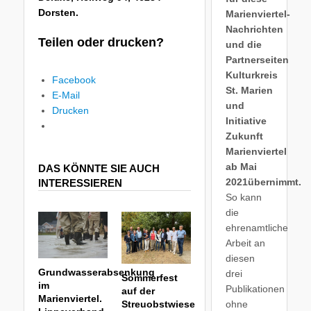
Dorsten.
Marienviertel-
Nachrichten
Teilen oder drucken?
und die
Partnerseiten
Kulturkreis
Facebook
St. Marien
E-Mail
und
Drucken
Initiative
Zukunft
Marienviertel
ab Mai
DAS KÖNNTE SIE AUCH
2021übernimmt.
INTERESSIEREN
So kann
die
ehrenamtliche
Arbeit an
diesen
Grundwasserabsenkung
drei
Sommerfest
im
Publikationen
auf der
Marienviertel.
ohne
Streuobstwiese