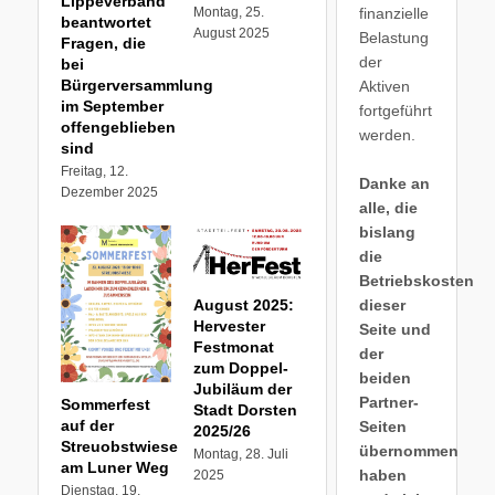
Lippeverband
finanzielle
Montag, 25.
beantwortet
August 2025
Belastung
Fragen, die
der
bei
Bürgerversammlung
Aktiven
im September
fortgeführt
offengeblieben
werden.
sind
Freitag, 12.
Danke an
Dezember 2025
alle, die
bislang
die
Betriebskosten
dieser
August 2025:
Hervester
Seite und
Festmonat
der
zum Doppel-
beiden
Jubiläum der
Partner-
Sommerfest
Stadt Dorsten
auf der
Seiten
2025/26
Streuobstwiese
übernommen
Montag, 28. Juli
am Luner Weg
haben
2025
Dienstag, 19.