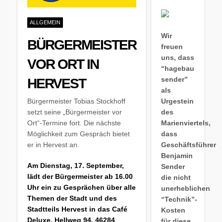
ALLGEMEIN
Wir
BÜRGERMEISTER
freuen
uns, dass
VOR ORT IN
“hagebau
sender”
HERVEST
als
Bürgermeister Tobias Stockhoff
Urgestein
setzt seine „Bürgermeister vor
des
Ort“-Termine fort. Die nächste
Marienviertels,
Möglichkeit zum Gespräch bietet
dass
er in Hervest an.
Geschäftsführer
Benjamin
Am Dienstag, 17. September,
Sender
lädt der Bürgermeister ab 16.00
die nicht
Uhr ein zu Gesprächen über alle
unerheblichen
Themen der Stadt und des
“Technik”-
Stadtteils Hervest in das Café
Kosten
Deluxe, Hellweg 94, 46284
für diese