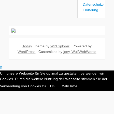
Datenschutz-
Erklärung
Today
Theme by
WPExplorer
| Powered by
WordPress
| Customized by
jotw, WulfWebWorks
Um unsere Webseite für Sie optimal zu gestalten, verwenden wir
Cookies. Durch die weitere Nutzung der Webseite stimmen Sie der
Verwendung von Cookies zu.
OK
Mehr Infos