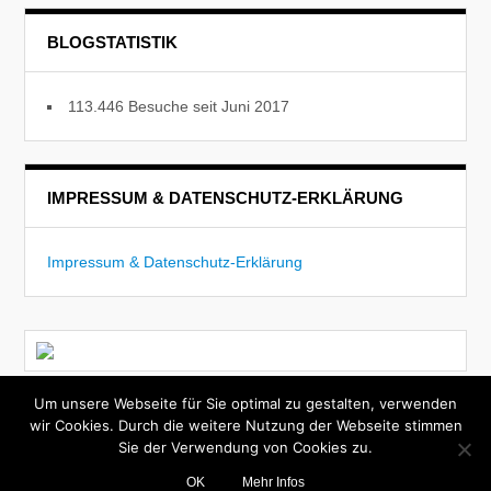
BLOGSTATISTIK
113.446 Besuche seit Juni 2017
IMPRESSUM & DATENSCHUTZ-ERKLÄRUNG
Impressum & Datenschutz-Erklärung
Um unsere Webseite für Sie optimal zu gestalten, verwenden
Today
Theme by
WPExplorer
| Powered by
WordPress
|
wir Cookies. Durch die weitere Nutzung der Webseite stimmen
Customized by
jotw, WulfWebWorks
Sie der Verwendung von Cookies zu.
OK
Mehr Infos