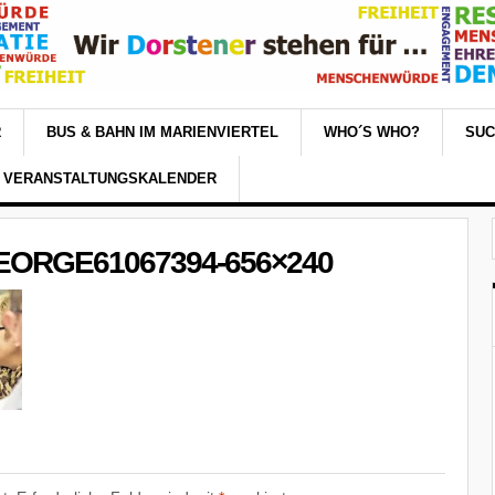
R
BUS & BAHN IM MARIENVIERTEL
WHO´S WHO?
SU
VERANSTALTUNGSKALENDER
GEORGE61067394-656×240