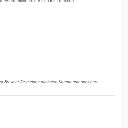
t.
Erforderliche Felder sind mit
*
markiert
em Browser für meinen nächsten Kommentar speichern.